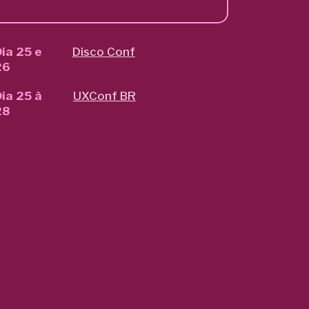
ia 25 e
Disco Conf
26
ia 25 à
UXConf BR
28