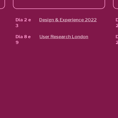
Dia 2 e
Design & Experience 2022
D
3
Dia 8 e
User Research London
D
9